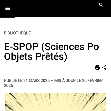
Aller
Navigation
Accès
Connexion
au
directs
contenu
Vous
Accueil
êtes
BIBLIOTHÈQUE
ici :
E-SPOP (Sciences Po
Objets Prêtés)
PUBLIÉ LE 21 MARS 2025
–
MIS À JOUR LE 25 FÉVRIER
2026